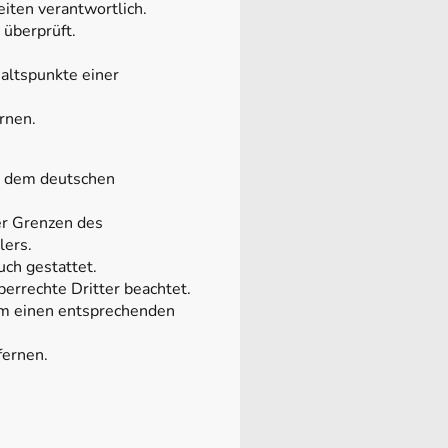
eiten verantwortlich.
 überprüft.
haltspunkte einer
rnen.
en dem deutschen
er Grenzen des
lers.
uch gestattet.
berrechte Dritter beachtet.
um einen entsprechenden
fernen.